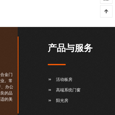
产品与服务
铝合金门
活动板房
企业。常
杆、办公
高端系统门窗
优良的品
舒适的美
阳光房